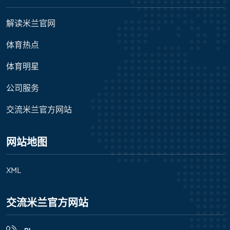
解读米兰官网
体育热点
体育明星
公司服务
交流米兰官方网站
网站地图
XML
交流米兰官方网站