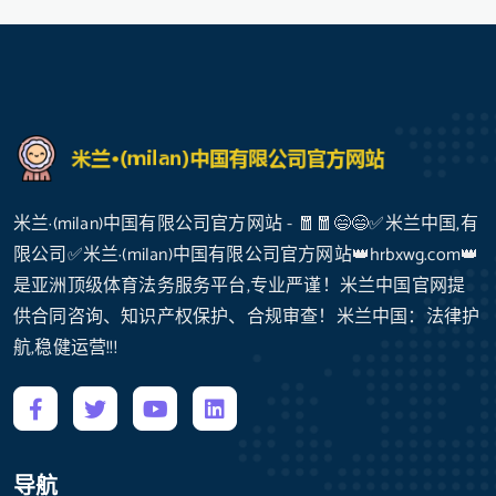
米兰·(milan)中国有限公司官方网站 - 🧧🧧😄😄✅米兰中国,有
限公司✅米兰·(milan)中国有限公司官方网站👑hrbxwg.com👑
是亚洲顶级体育法务服务平台,专业严谨！米兰中国官网提
供合同咨询、知识产权保护、合规审查！米兰中国：法律护
航,稳健运营!!!
导航